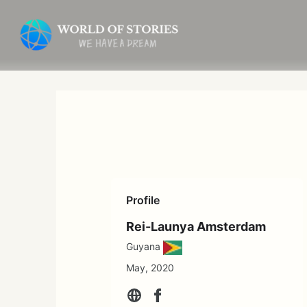
内
容
を
ス
キ
ッ
プ
Profile
Rei-Launya Amsterdam
Guyana
May, 2020