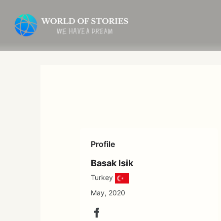
内
容
を
ス
キ
ッ
プ
Profile
Basak Isik
Turkey
May, 2020