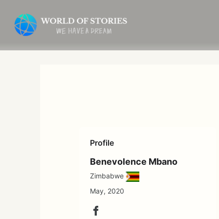
内
容
を
ス
キ
ッ
プ
Profile
Benevolence Mbano
Zimbabwe
May, 2020