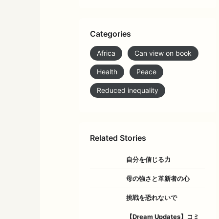
Categories
Africa
Can view on book
Health
Peace
Reduced inequality
Related Stories
自分を信じる力
母の強さと革新者の心
挑戦を恐れないで
【Dream Updates】コミ