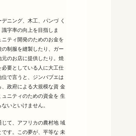
デニング、木工、パンづ く
、識字率の向上を目指しま
ュニティ開発のためのお金を
校の制服を縫製したり、ガー
地元のお店に提供したり。焼
を必要としている人に大工仕
地位で言うと、ジンバブエは
、政府による大規模な資 金
ュニティのための資金を 生
らないといけません。
じて、アフリカの農村地 域
です。この夢が、平等な 未