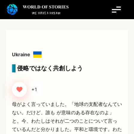
内
容
を
ス
キ
ッ
プ
Ukraine
侵略ではなく共創しよう
+1
母がよく言っていました。「地球の支配者なんてい
ない。だけど、誰も が意味のある存在なのよ」
と。今、わたしはそれが二つのことについて言っ
ているんだと分かりました。平和と環境です。わた