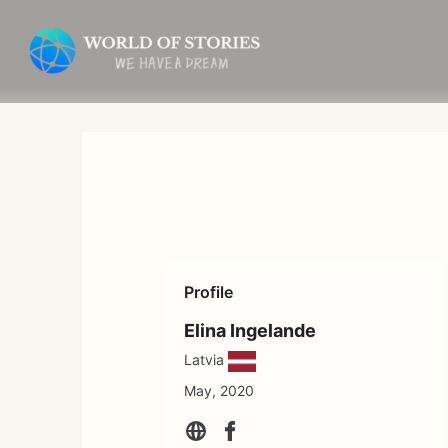
内
容
を
ス
キ
ッ
プ
Profile
Elina Ingelande
Latvia
May, 2020