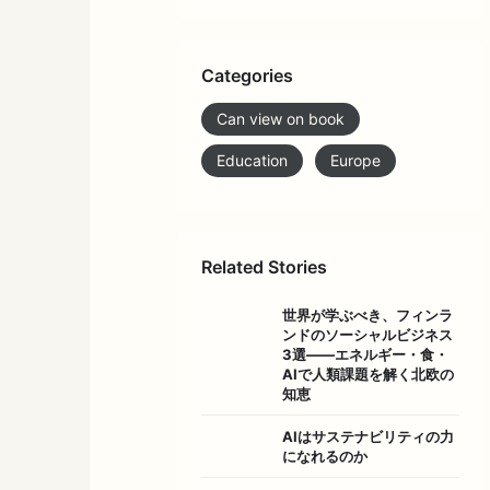
Categories
Can view on book
Education
Europe
Related Stories
世界が学ぶべき、フィンラ
ンドのソーシャルビジネス
3選――エネルギー・食・
AIで人類課題を解く北欧の
知恵
AIはサステナビリティの力
になれるのか