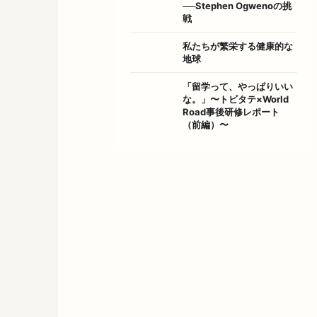
──Stephen Ogwenoの挑
戦
私たちが繁栄する健康的な
地球
「留学って、やっぱりいい
な。」〜トビタテ×World
Road事後研修レポート
（前編）〜