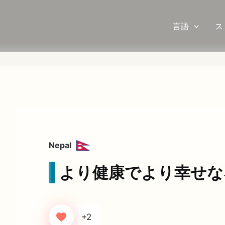
言語
ス
Nepal
より健康でより幸せな
+2