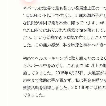
ネパールは世界で最も貧しい発展途上国の一つで
1 日50セント以下で生活し、5 歳未満の子ども
な飢餓が原因で発育不全に陥っています。※6
れた山村ではありふれた病気で命を落としてい
だ ん と いう治療できる病気で亡くしたこ
した。この無力感が、私を医療と福祉への道
初めてヘルス・キャンプに取り組んだのは 2 0
らネパール中をめぐり、これまで 50 以上の
施してきました。2015年4月25日、大地震
の村まで救助の手が届かず、私は募金を呼びか
救援活動を組織しました。2 0 1 6 年には
できました。