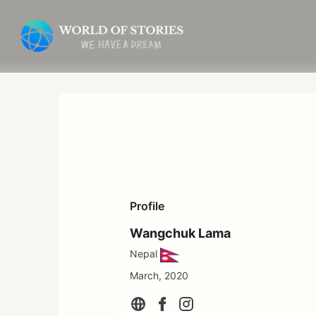
内
容
を
ス
キ
ッ
プ
Profile
Wangchuk Lama
Nepal
March, 2020