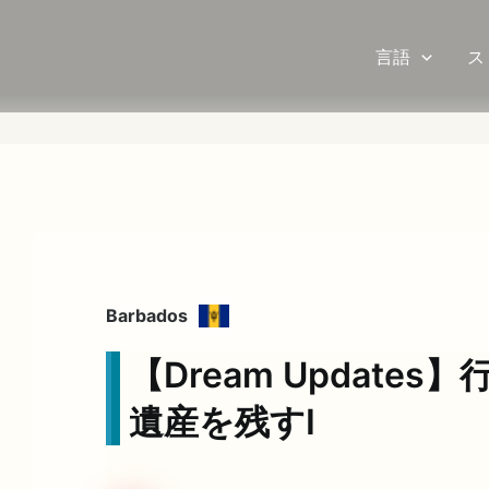
言語
ス
Barbados
【Dream Update
遺産を残すⅠ