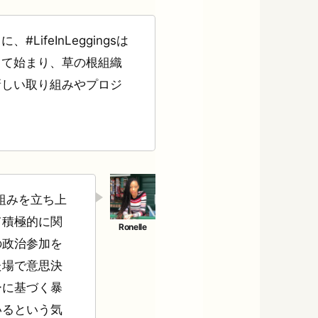
ifeInLeggingsは
して始まり、草の根組織
新しい取り組みやプロジ
？
取り組みを立ち上
て積極的に関
の政治参加を
た場で意思決
ーに基づく暴
いるという気