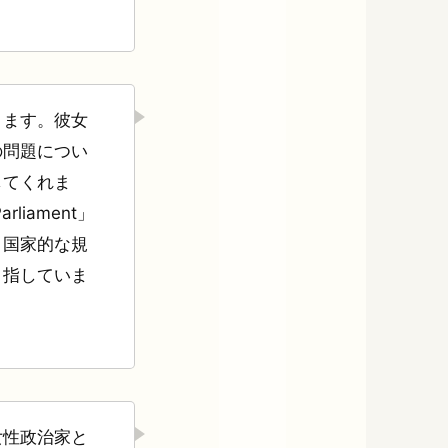
ります。彼女
の問題につい
してくれま
liament」
、国家的な規
目指していま
女性政治家と