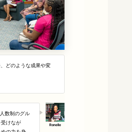
来、どのような成果や変
少人数制のグル
を受けなが
ための力を身