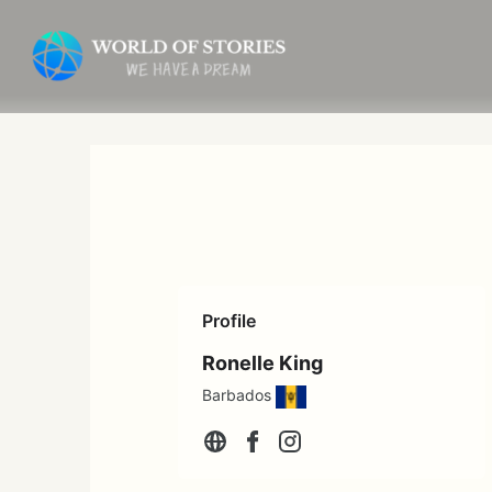
内
容
を
ス
キ
ッ
プ
Profile
Ronelle King
Barbados