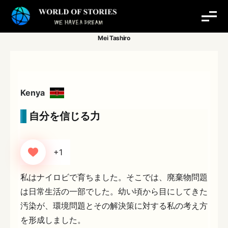
内
容
を
ス
キ
ッ
プ
Kenya
自分を信じる力
+1
私はナイロビで育ちました。そこでは、廃棄物問題
は日常生活の一部でした。幼い頃から目にしてきた
汚染が、環境問題とその解決策に対する私の考え方
を形成しました。