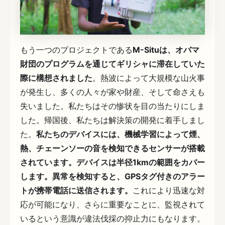
もう一つのプロジェクトである
M-Situは、オバマ
財団のプログラムを通じてギリシャに滞在していた
際に構想されました
。熱波によって大規模な山火事
が発生し、多くの人々が家や財産、そして命さえも
失いました。私たちはその惨状を目の当たりにしま
した。帰国後、私たちは解決策の開発に着手しまし
た。
私たちのデバイスには、機械学習によって煙、
熱、チェーンソーの音を検知できるセンサーが搭載
されています。デバイスは半径1kmの範囲をカバー
します。異常を検知すると、GPSタグ付きのアラー
トが携帯電話に送信されます。
これにより迅速な対
応が可能になり、さらに重要なことに、監視されて
いるという意識が違法伐採の抑止力にもなります。