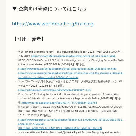
▼ 企業向け研修についてはこちら
https://www.worldroad.org/training
【引用・参考】
WEF（World Economic Forum）, The Future of Jobs Report 2025（WEF 2025）,2026年4
月15日参照
https://www.weforum.org/publications/the-future-of-jobs-report-2025
OECD, OECD Skills Outlook 2025, Artificial Intelligence and the Changing Demand for Skills
in the Labour Market（OECD 2025）,2026年4月15日参照,
https://www.oecd.org/en/publications/oecd-skills-outlook-2025_26163cd3-en.html
https://www.oecd.org/en/publications/artificial-intelligence-and-the-changing-demand-
for-skills-in-the-labour-market_88684e36-en.html
マンパワーグループ,日本を含む41ヵ国・地域の2023年「人材不足調査」結果を発表（マンパワ
ーグループ 2023）,2026年4月15日参照 ,
https://prtimes.jp/main/html/rd/p/000000209.000009974.html
Katul Yousef, Exploring the impact of cultural diversity in global projects: A comparative
analysis of virtual and face-to-face teamwork（Sage Journals 2024）,2026年4月15日参
照 ,
https://journals.sagepub.com/doi/10.1177/14705958241253754
S. Venkat Raghav, Padmavathi SM, EMOTIONAL INTELLIGENCE IN LEADERSHIP: A CROSS-
CULTURAL ANALYSIS OF EMPLOYEE ENGAGEMENT AND RETENTION（ResearchGate
2025）,2026年4月15日参照 ,
https://www.researchgate.net/publication/385884172_EMOTIONAL_INTELLIGENCE_IN_L
EADERSHIP_A_CROSS-
CULTURAL_ANALYSIS_OF_EMPLOYEE_ENGAGEMENT_AND_RETENTION
Agus Hari Wibowo, Bahtiar Mohamad,Djatmika, Riyadi Santosa Designing and assessing