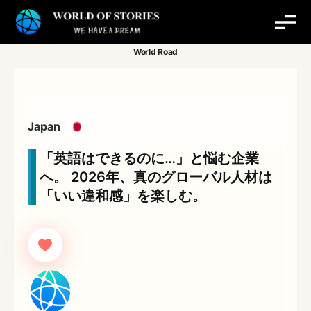
内
容
を
ス
キ
ッ
プ
Japan
「英語はできるのに…」と悩む企業
へ。 2026年、真のグローバル人材は
「いい違和感」を楽しむ。