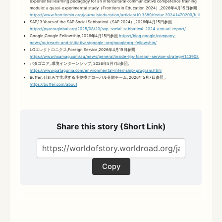
experiential learning pedagogy for an intercultural communicative competence training
module: a quasi-experimental study（Frontiers in Education 2024）,2026年4月15日参照
https://www.frontiersin.org/journals/education/articles/10.3389/feduc.2024.1470209/full
SAP,13 Years of the SAP Social Sabbatical（SAP 2024）,2026年4月15日参照
https://pyxeraglobal.org/2025/08/20/sap-social-sabbatical-2024-annual-report/
Google,Google Fellowship,2026年4月15日参照
https://blog.google/company-
news/outreach-and-initiatives/google-org/googleorg-fellowship/
LGエレクトロニクス,Foreign Service,2026年4月15日参照
https://www.hcamag.com/au/news/general/inside-lgs-foreign-service-strategy/143908
パタゴニア, 環境インターンシップ, 2026年5月7日参照,
https://www.patagonia.com/environmental-internship-program.html
Buffer, 仕組みで実現する小規模グローバル分散チーム, 2026年5月7日参照 ,
https://buffer.com/about
Share this story (Short Link)
Copy