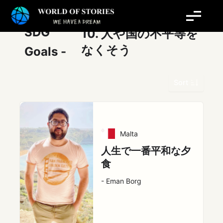
内
投
容
稿
を
の
SDG
10. 人や国の不平等を
ス
ペ
なくそう
Goals -
キ
ー
ッ
ジ
プ
送
Sort
り
Malta
人生で一番平和な夕
食
- Eman Borg