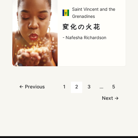
Saint Vincent and the
Grenadines
変 化 の 火 花
- Nafesha Richardson
←
Previous
1
2
3
…
5
Next
→