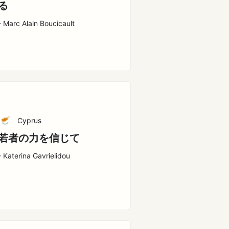
る
- Marc Alain Boucicault
Cyprus
若者の力を信じて
- Katerina Gavrielidou