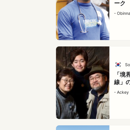
ーク
- Obinna
So
「境
線」
- Ackey