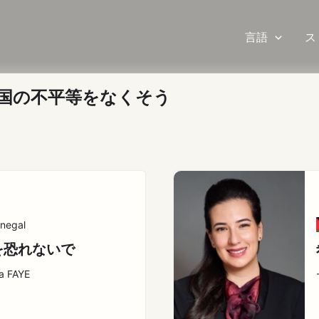
言語
ス
人や国の不平等をなくそう
negal
を恐れないで
a FAYE