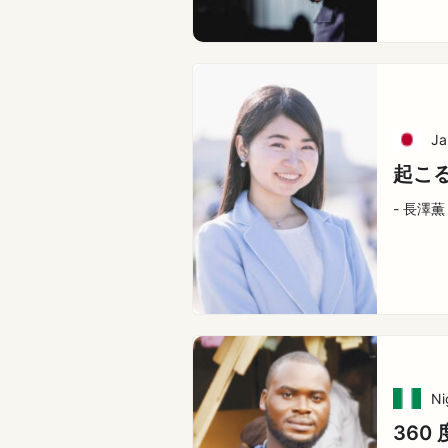
Ja
起こ
- 長澤薫
Ni
360