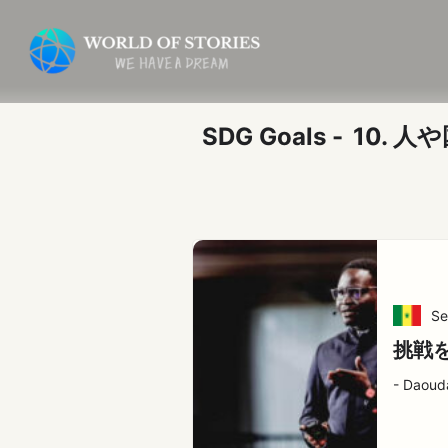
内
投
容
稿
を
の
ス
ペ
キ
ー
SDG Goals -
10. 
ッ
ジ
プ
送
り
Se
挑戦
- Daoud