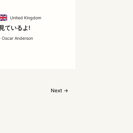
United Kingdom
見ているよ!
- Oscar Anderson
Next
→