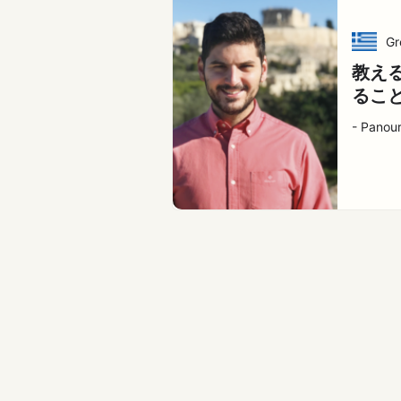
Gr
教え
るこ
- Panou