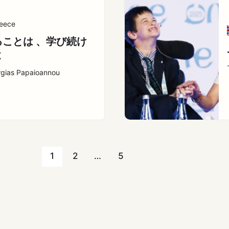
eece
ることは 、学び続け
と
rgias Papaioannou
1
2
…
5