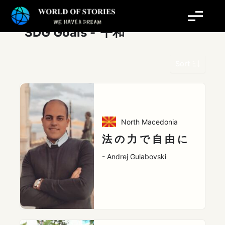
内
投
容
稿
を
の
SDG Goals -
平和
ス
ペ
キ
ー
Sort
ッ
ジ
プ
送
り
North Macedonia
法 の 力 で 自 由 に
- Andrej Gulabovski