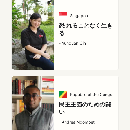
Singapore
恐 れることなく生き
る
- Yunquan Qin
Republic of the Congo
民主主義のための闘
い
- Andrea Ngombet